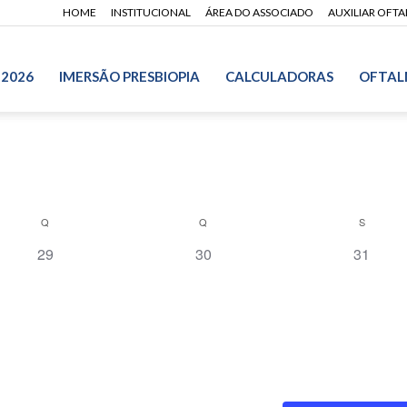
HOME
INSTITUCIONAL
ÁREA DO ASSOCIADO
AUXILIAR OFT
 2026
IMERSÃO PRESBIOPIA
CALCULADORAS
OFTAL
Q
Q
S
0
0
0
29
30
31
evento,
evento,
evento,