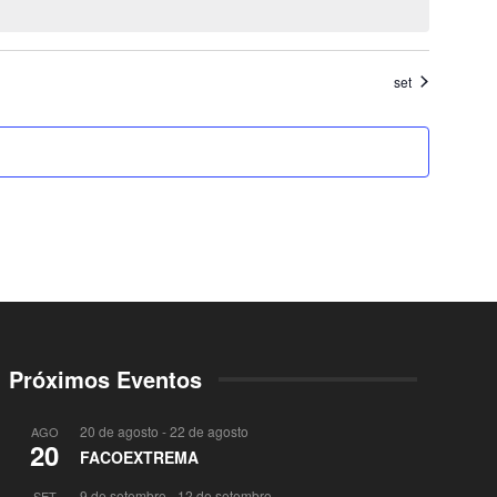
set
Próximos Eventos
20 de agosto
-
22 de agosto
AGO
20
FACOEXTREMA
9 de setembro
-
12 de setembro
SET