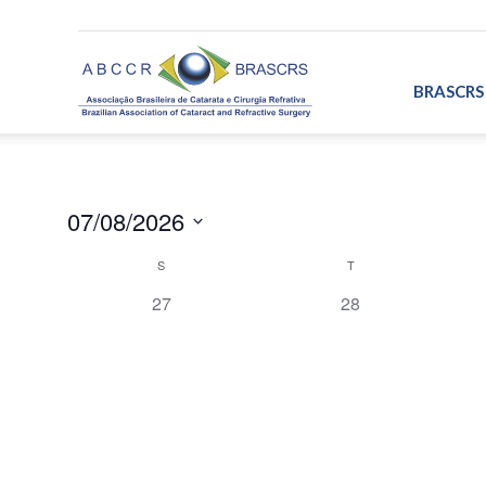
ABCCR/BRASCRS
BRASCRS
07/08/2026
Selecione
S
T
Calendárior
a
data.
0
0
27
28
de
evento,
evento,
Eventos