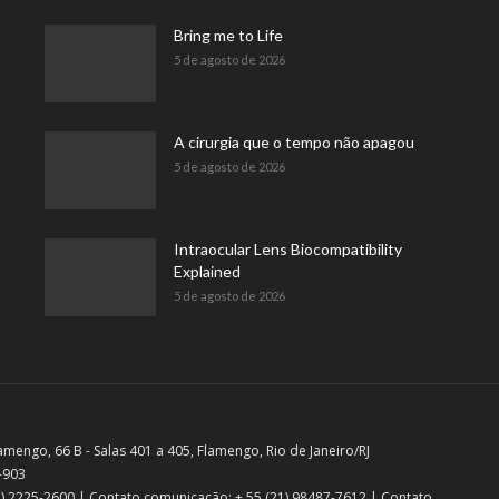
Bring me to Life
5 de agosto de 2026
A cirurgia que o tempo não apagou
5 de agosto de 2026
Intraocular Lens Biocompatibility
Explained
5 de agosto de 2026
amengo, 66 B - Salas 401 a 405, Flamengo, Rio de Janeiro/RJ
-903
21) 2225-2600 | Contato comunicação: + 55 (21) 98487-7612 | Contato