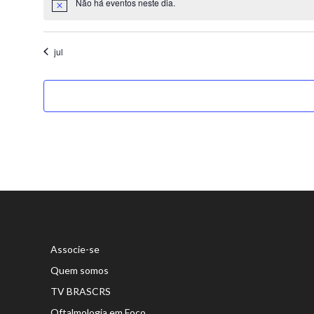
Não há eventos neste dia.
jul
Associe-se
Quem somos
TV BRASCRS
Oftalmologia em Foco