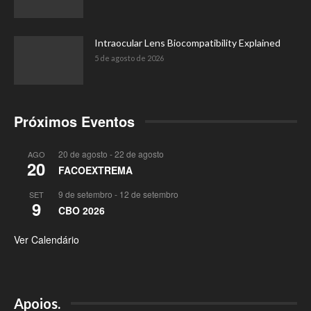
Intraocular Lens Biocompatibility Explained
5 de agosto de 2026
Próximos Eventos
20 de agosto
-
22 de agosto
AGO
20
FACOEXTREMA
9 de setembro
-
12 de setembro
SET
9
CBO 2026
Ver Calendário
Apoios.