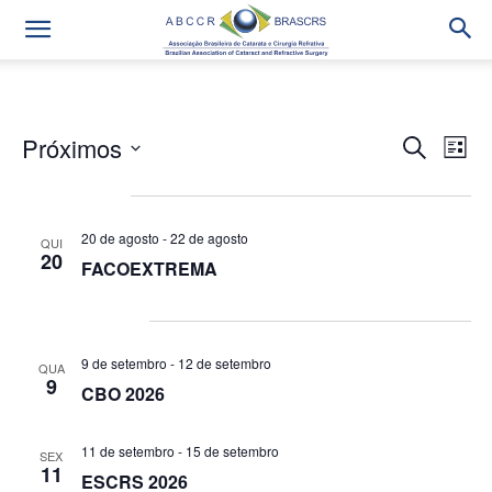
Próximos
Na
Pesqui
Procurar
Lista
eventos
do
Selecione
e
agosto 2026
a
vis
data.
navega
20 de agosto
-
22 de agosto
Eve
QUI
20
FACOEXTREMA
de
visuais
setembro 2026
de
9 de setembro
-
12 de setembro
QUA
9
CBO 2026
Evento
11 de setembro
-
15 de setembro
SEX
11
ESCRS 2026