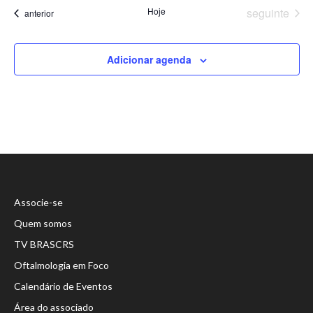
Eventos
Hoje
seguinte
Eventos
anterior
Adicionar agenda
Associe-se
Quem somos
TV BRASCRS
Oftalmologia em Foco
Calendário de Eventos
Área do associado