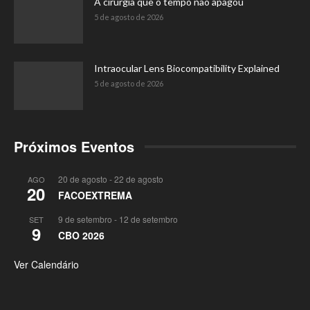
A cirurgia que o tempo não apagou
5 de agosto de 2026
Intraocular Lens Biocompatibility Explained
5 de agosto de 2026
Próximos Eventos
20 de agosto
-
22 de agosto
AGO
20
FACOEXTREMA
9 de setembro
-
12 de setembro
SET
9
CBO 2026
Ver Calendário