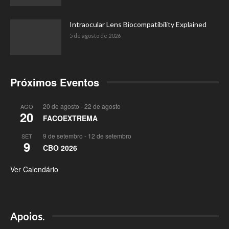
Intraocular Lens Biocompatibility Explained
5 de agosto de 2026
Próximos Eventos
20 de agosto
-
22 de agosto
AGO
20
FACOEXTREMA
9 de setembro
-
12 de setembro
SET
9
CBO 2026
Ver Calendário
Apoios.