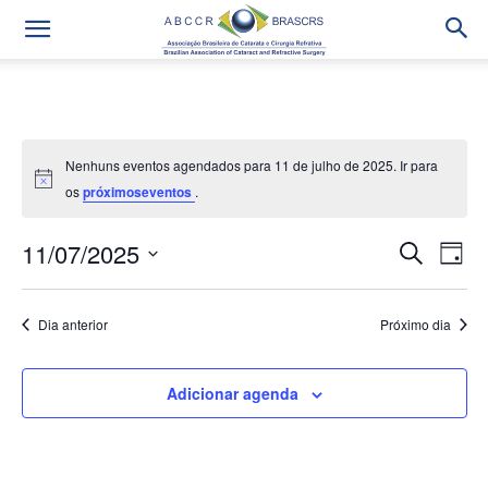
Nenhuns eventos agendados para 11 de julho de 2025. Ir para
os
próximoseventos
.
11/07/2025
Na
Pesqui
Procurar
Dia
eventos
do
Selecione
e
a
vis
Dia anterior
Próximo dia
data.
navega
Eve
de
Adicionar agenda
visuais
de