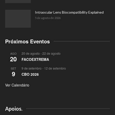
Intraocular Lens Biocompatibility Explained
5 de agosto de 2026
Próximos Eventos
20 de agosto
-
22 de agosto
AGO
20
FACOEXTREMA
9 de setembro
-
12 de setembro
SET
9
CBO 2026
Ver Calendário
Apoios.