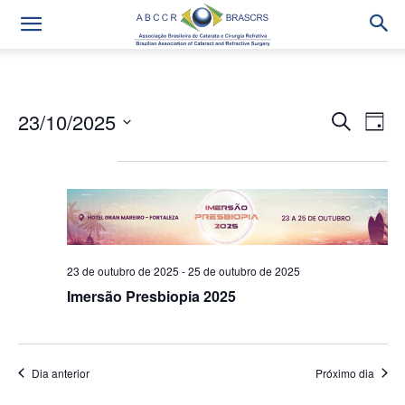
23/10/2025
Na
Pesqui
Procurar
Dia
eventos
do
Selecione
e
Todos os Dias
a
vis
data.
navega
Eve
de
visuais
23 de outubro de 2025
-
25 de outubro de 2025
de
Imersão Presbiopia 2025
Evento
Dia anterior
Próximo dia