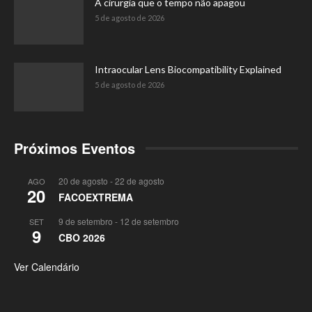
A cirurgia que o tempo não apagou
5 de agosto de 2026
Intraocular Lens Biocompatibility Explained
5 de agosto de 2026
Próximos Eventos
20 de agosto
-
22 de agosto
AGO
20
FACOEXTREMA
9 de setembro
-
12 de setembro
SET
9
CBO 2026
Ver Calendário