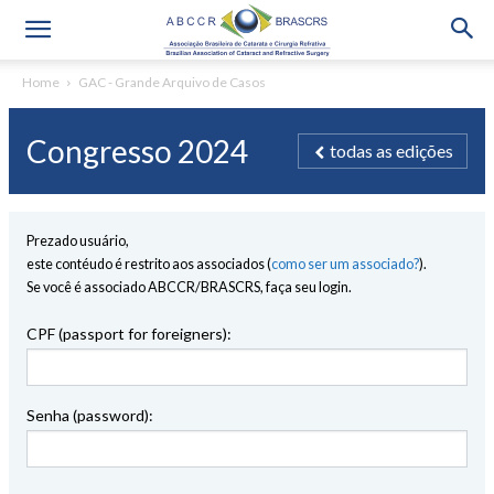
Home
GAC - Grande Arquivo de Casos
Congresso 2024
todas as edições
Prezado usuário,
este contéudo é restrito aos associados (
como ser um associado?
).
Se você é associado ABCCR/BRASCRS, faça seu login.
CPF (passport for foreigners):
Senha (password):