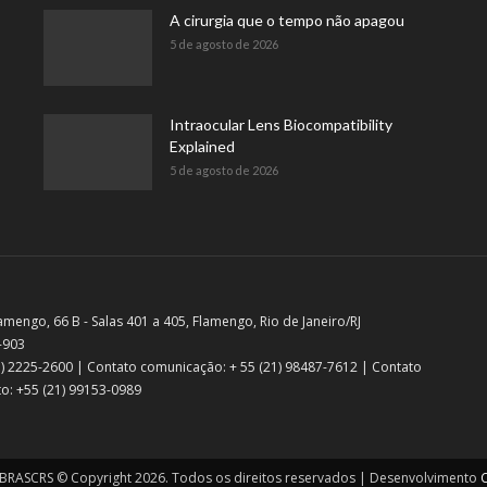
A cirurgia que o tempo não apagou
5 de agosto de 2026
Intraocular Lens Biocompatibility
Explained
5 de agosto de 2026
amengo, 66 B - Salas 401 a 405, Flamengo, Rio de Janeiro/RJ
-903
21) 2225-2600 | Contato comunicação: + 55 (21) 98487-7612 | Contato
o: +55 (21) 99153-0989
RASCRS © Copyright 2026. Todos os direitos reservados | Desenvolvimento
C