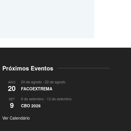
Próximos Eventos
20 de agosto
-
22 de agosto
AGO
20
FACOEXTREMA
9 de setembro
-
12 de setembro
SET
9
CBO 2026
Ver Calendário