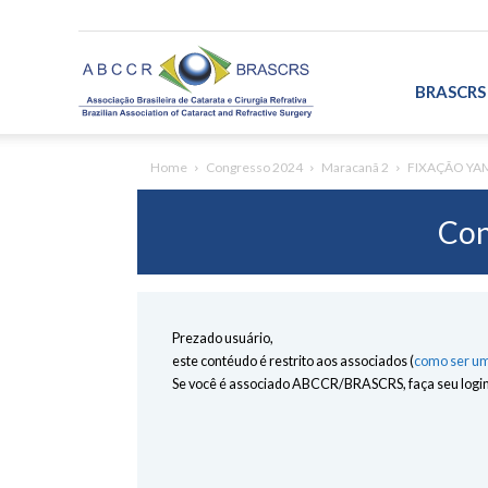
ABCCR/BRASCRS
BRASCRS
Home
Congresso 2024
Maracanã 2
FIXAÇÃO YAM
Con
Prezado usuário,
este contéudo é restrito aos associados (
como ser um
Se você é associado ABCCR/BRASCRS, faça seu login