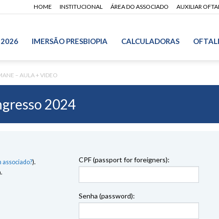
HOME
INSTITUCIONAL
ÁREA DO ASSOCIADO
AUXILIAR OFT
 2026
IMERSÃO PRESBIOPIA
CALCULADORAS
OFTAL
ANE – AULA + VIDEO
gresso 2024
CPF (passport for foreigners):
 associado?
).
.
Senha (password):