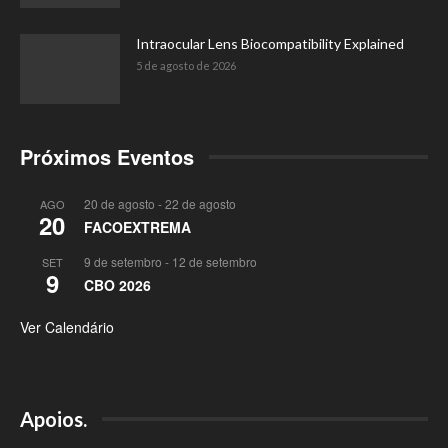
Intraocular Lens Biocompatibility Explained
5 de agosto de 2026
Próximos Eventos
20 de agosto
-
22 de agosto
AGO
20
FACOEXTREMA
9 de setembro
-
12 de setembro
SET
9
CBO 2026
Ver Calendário
Apoios.