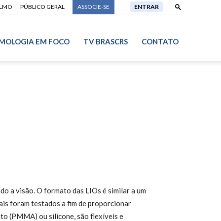
ALMO
PÚBLICO GERAL
ASSOCIE-SE
ENTRAR
MOLOGIA EM FOCO
TV BRASCRS
CONTATO
ndo a visão. O formato das LIOs é similar a um
ais foram testados a fim de proporcionar
ato (PMMA) ou silicone, são flexíveis e