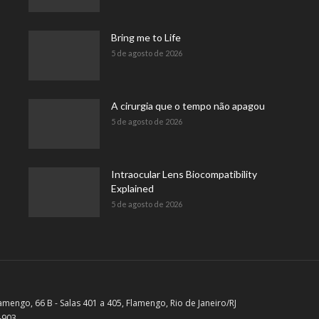
Bring me to Life
5 de agosto de 2026
A cirurgia que o tempo não apagou
5 de agosto de 2026
Intraocular Lens Biocompatibility
Explained
5 de agosto de 2026
amengo, 66 B - Salas 401 a 405, Flamengo, Rio de Janeiro/RJ
-903