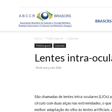
ABCCR/BRASCRS
BRASCRS
Início
Público geral
Catarata
Público geral
Catarata
Lentes intra-ocu
30 de março de 2021
Share
São chamadas de lentes intra-oculares (LIOs) as
círculo com duas alças nas extremidades, o que
melhor adaptação do olho às lentes artificiais.