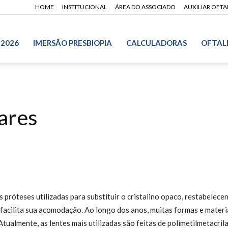
HOME
INSTITUCIONAL
ÁREA DO ASSOCIADO
AUXILIAR OFT
 2026
IMERSÃO PRESBIOPIA
CALCULADORAS
OFTAL
lares
 próteses utilizadas para substituir o cristalino opaco, restabelece
 facilita sua acomodação. Ao longo dos anos, muitas formas e materi
 Atualmente, as lentes mais utilizadas são feitas de polimetilmetacril