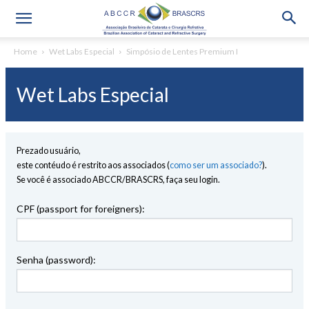
Home
Wet Labs Especial
Simpósio de Lentes Premium I
Wet Labs Especial
Prezado usuário,
este contéudo é restrito aos associados (
como ser um associado?
).
Se você é associado ABCCR/BRASCRS, faça seu login.
CPF (passport for foreigners):
Senha (password):