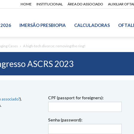
HOME
INSTITUCIONAL
ÁREA DO ASSOCIADO
AUXILIAR OFT
 2026
IMERSÃO PRESBIOPIA
CALCULADORAS
OFTAL
nging Cases
A high-tech divorce: removing the ring!
gresso ASCRS 2023
CPF (passport for foreigners):
 associado?
).
.
Senha (password):