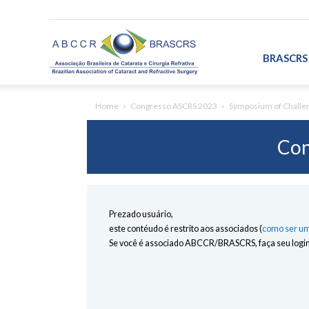
ABCCR/BRASCRS
BRASCRS
Home
Congresso ASCRS 2023
Symposium of Challe
Con
Prezado usuário,
este contéudo é restrito aos associados (
como ser um
Se você é associado ABCCR/BRASCRS, faça seu login