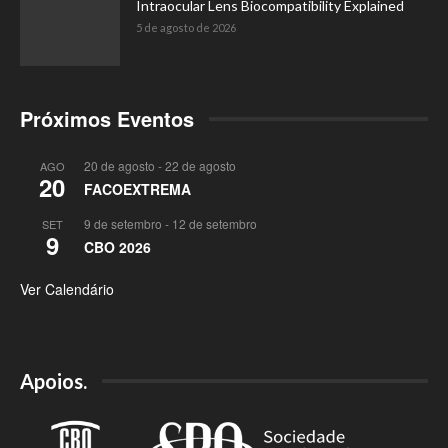
Intraocular Lens Biocompatibility Explained
5 de agosto de 2026
Próximos Eventos
20 de agosto
-
22 de agosto
AGO
20
FACOEXTREMA
9 de setembro
-
12 de setembro
SET
9
CBO 2026
Ver Calendário
Apoios.