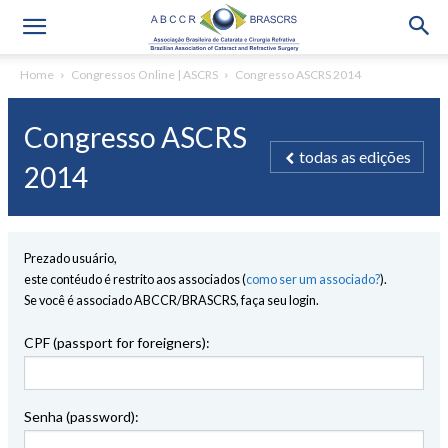
Home
Congressos Online | ASCRS
Congresso ASCRS 2014
Congresso ASCRS
todas as edições
2014
Prezado usuário,
este contéudo é restrito aos associados (
como ser um associado?
).
Se você é associado ABCCR/BRASCRS, faça seu login.
CPF (passport for foreigners):
Senha (password):