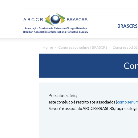
ABCCR/BRASCRS
BRASCRS
Home
Congressos online | BRASCRS
Congresso 202
Con
Prezado usuário,
este contéudo é restrito aos associados (
como ser um
Se você é associado ABCCR/BRASCRS, faça seu login