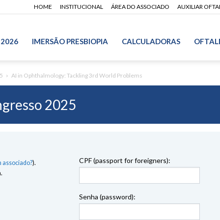
HOME
INSTITUCIONAL
ÁREA DO ASSOCIADO
AUXILIAR OFT
 2026
IMERSÃO PRESBIOPIA
CALCULADORAS
OFTAL
5
AI in Ophthalmology: Tackling 3rd World Problems
gresso 2025
CPF (passport for foreigners):
 associado?
).
.
Senha (password):