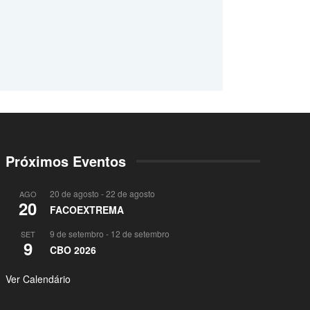
Próximos Eventos
20 de agosto
-
22 de agosto
AGO
20
FACOEXTREMA
9 de setembro
-
12 de setembro
SET
9
CBO 2026
Ver Calendário