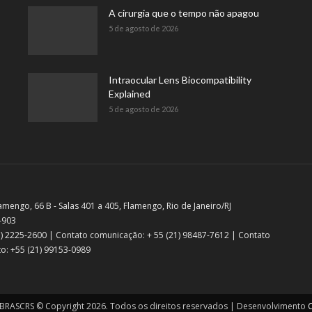
A cirurgia que o tempo não apagou
5 de agosto de 2026
Intraocular Lens Biocompatibility
Explained
5 de agosto de 2026
amengo, 66 B - Salas 401 a 405, Flamengo, Rio de Janeiro/RJ
-903
21) 2225-2600 | Contato comunicação: + 55 (21) 98487-7612 | Contato
o: +55 (21) 99153-0989
RASCRS © Copyright 2026. Todos os direitos reservados | Desenvolvimento
C