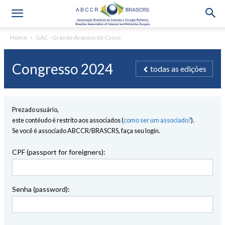
Home
GAC - Grande Arquivo de Casos
Congresso 2024
todas as edições
Prezado usuário,
este contéudo é restrito aos associados (
como ser um associado?
).
Se você é associado ABCCR/BRASCRS, faça seu login.
CPF (passport for foreigners):
Senha (password):