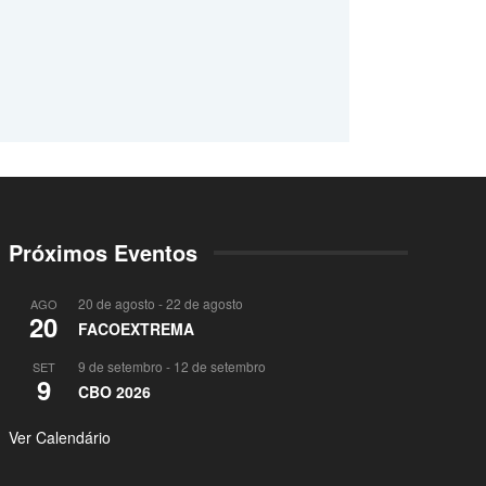
Próximos Eventos
20 de agosto
-
22 de agosto
AGO
20
FACOEXTREMA
9 de setembro
-
12 de setembro
SET
9
CBO 2026
Ver Calendário