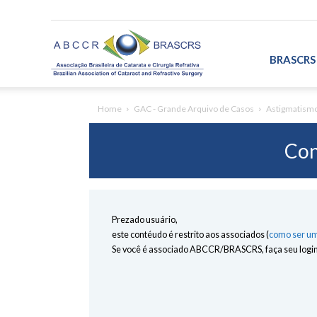
ABCCR/BRASCRS
BRASCRS
Home
GAC - Grande Arquivo de Casos
Astigmatismo 
Con
Prezado usuário,
este contéudo é restrito aos associados (
como ser um
Se você é associado ABCCR/BRASCRS, faça seu login