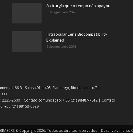
A cirurgia que o tempo não apagou
5 de agosto de 2026
Intraocular Lens Biocompatibility
Explained
5 de agosto de 2026
amengo, 66 B - Salas 401 a 405, Flamengo, Rio de Janeiro/RJ
-903
21) 2225-2600 | Contato comunicação: + 55 (21) 98487-7612 | Contato
o: +55 (21) 99153-0989
RASCRS © Copyright 2026. Todos os direitos reservados | Desenvolvimento
C