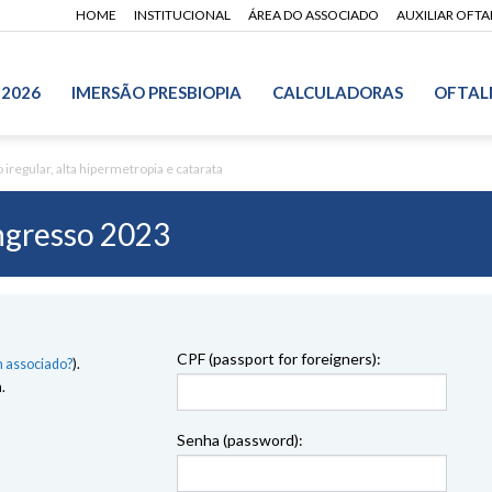
HOME
INSTITUCIONAL
ÁREA DO ASSOCIADO
AUXILIAR OFT
 2026
IMERSÃO PRESBIOPIA
CALCULADORAS
OFTAL
iregular, alta hipermetropia e catarata
gresso 2023
CPF (passport for foreigners):
 associado?
).
.
Senha (password):