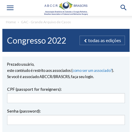
Home
GAC - Grande Arquivo de Casos
Congresso 2022
todas as edições
Prezado usuário,
este contéudo é restrito aos associados (
como ser um associado?
).
Se você é associado ABCCR/BRASCRS, faça seu login.
CPF (passport for foreigners):
Senha (password):