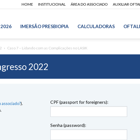
HOME
INSTITUCIONAL
ÁREA DO ASSOCIADO
AUXILIAR OFT
 2026
IMERSÃO PRESBIOPIA
CALCULADORAS
OFTAL
2
Caso 7 – Lidando com as Complicações no LASIK
gresso 2022
CPF (passport for foreigners):
 associado?
).
.
Senha (password):