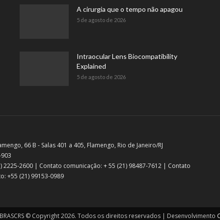
A cirurgia que o tempo não apagou
5 de agosto de 2026
Intraocular Lens Biocompatibility
Explained
5 de agosto de 2026
amengo, 66 B - Salas 401 a 405, Flamengo, Rio de Janeiro/RJ
-903
21) 2225-2600 | Contato comunicação: + 55 (21) 98487-7612 | Contato
o: +55 (21) 99153-0989
RASCRS © Copyright 2026. Todos os direitos reservados | Desenvolvimento
C