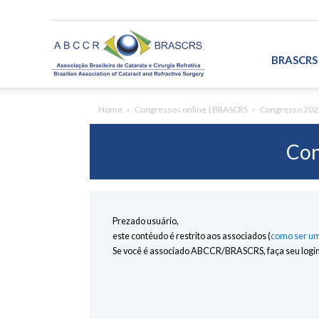
ABCCR/BRASCRS
BRASCRS
Home
Congressos online | BRASCRS
Congresso 202
Con
Prezado usuário,
este contéudo é restrito aos associados (
como ser um
Se você é associado ABCCR/BRASCRS, faça seu login