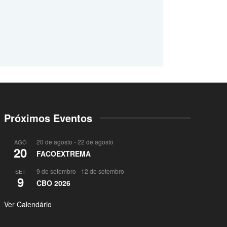
Próximos Eventos
20 de agosto
-
22 de agosto
AGO
20
FACOEXTREMA
9 de setembro
-
12 de setembro
SET
9
CBO 2026
Ver Calendário