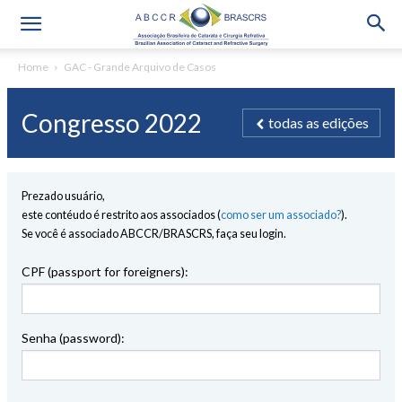
Home
GAC - Grande Arquivo de Casos
Congresso 2022
todas as edições
Prezado usuário,
este contéudo é restrito aos associados (
como ser um associado?
).
Se você é associado ABCCR/BRASCRS, faça seu login.
CPF (passport for foreigners):
Senha (password):