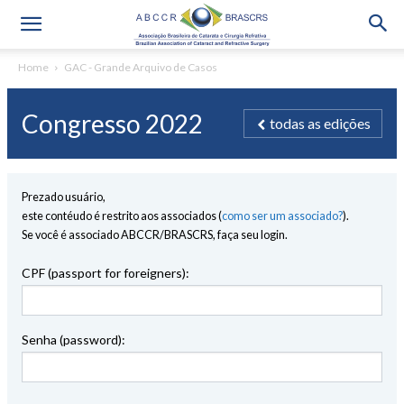
Home
GAC - Grande Arquivo de Casos
Congresso 2022
todas as edições
Prezado usuário,
este contéudo é restrito aos associados (
como ser um associado?
).
Se você é associado ABCCR/BRASCRS, faça seu login.
CPF (passport for foreigners):
Senha (password):