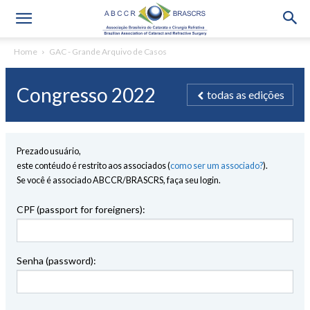
Home
GAC - Grande Arquivo de Casos
Congresso 2022
todas as edições
Prezado usuário,
este contéudo é restrito aos associados (
como ser um associado?
).
Se você é associado ABCCR/BRASCRS, faça seu login.
CPF (passport for foreigners):
Senha (password):