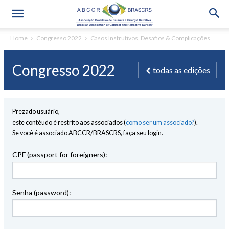
Home
Congresso 2022
Casos Instrutivos, Desafios & Complicações
Congresso 2022
todas as edições
Prezado usuário,
este contéudo é restrito aos associados (
como ser um associado?
).
Se você é associado ABCCR/BRASCRS, faça seu login.
CPF (passport for foreigners):
Senha (password):