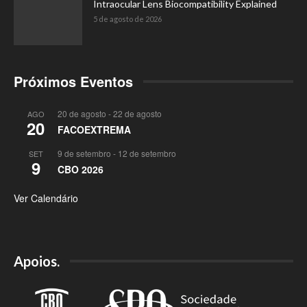
Intraocular Lens Biocompatibility Explained
5 de agosto de 2026
Próximos Eventos
20 de agosto
-
22 de agosto
AGO
20
FACOEXTREMA
9 de setembro
-
12 de setembro
SET
9
CBO 2026
Ver Calendário
Apoios.