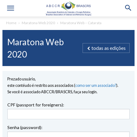
Home
Maratona Web 2020
Maratona Web – Catarata
Maratona Web
todas as edições
2020
Prezado usuário,
este contéudo é restrito aos associados (
como ser um associado?
).
Se você é associado ABCCR/BRASCRS, faça seu login.
CPF (passport for foreigners):
Senha (password):