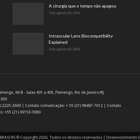
A cirurgia que o tempo não apagou
5 de agosto de 2026
Intraocular Lens Biocompatibility
Explained
5 de agosto de 2026
amengo, 66 B - Salas 401 a 405, Flamengo, Rio de Janeiro/RJ
-903
21) 2225-2600 | Contato comunicação: + 55 (21) 98487-7612 | Contato
o: +55 (21) 99153-0989
RASCRS © Copyright 2026. Todos os direitos reservados | Desenvolvimento
C