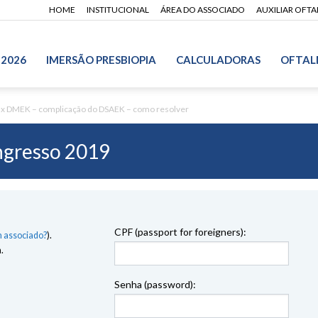
HOME
INSTITUCIONAL
ÁREA DO ASSOCIADO
AUXILIAR OFT
 2026
IMERSÃO PRESBIOPIA
CALCULADORAS
OFTAL
x DMEK – complicação do DSAEK – como resolver
gresso 2019
CPF (passport for foreigners):
 associado?
).
.
Senha (password):