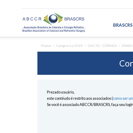
ABCCR/BRASCRS
BRASCRS
Home
Congresso 2019
GAC 01 - CÓRNEA
DSAEK 
Con
Prezado usuário,
este contéudo é restrito aos associados (
como ser um
Se você é associado ABCCR/BRASCRS, faça seu login