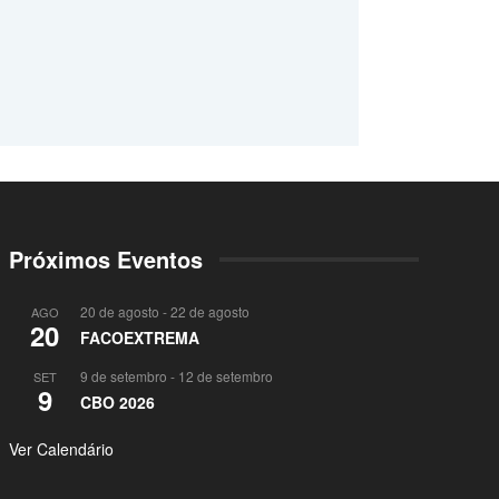
Próximos Eventos
20 de agosto
-
22 de agosto
AGO
20
FACOEXTREMA
9 de setembro
-
12 de setembro
SET
9
CBO 2026
Ver Calendário