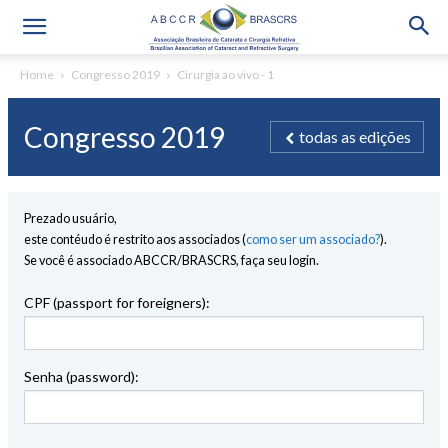
Home
Congresso 2019
Cirurgia ao vivo - 1
Congresso 2019
todas as edições
Prezado usuário,
este contéudo é restrito aos associados (
como ser um associado?
).
Se você é associado ABCCR/BRASCRS, faça seu login.
CPF (passport for foreigners):
Senha (password):