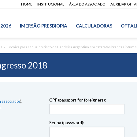
HOME
INSTITUCIONAL
ÁREA DO ASSOCIADO
AUXILIAR OFT
 2026
IMERSÃO PRESBIOPIA
CALCULADORAS
OFTAL
8
Técnica para reduzir o risco de Bandeira Argentina em cataratas brancas intum
gresso 2018
CPF (passport for foreigners):
 associado?
).
.
Senha (password):