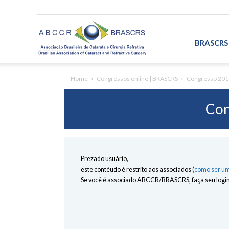
ABCCR/BRASCRS
BRASCRS
Home
Congressos online | BRASCRS
Congresso 201
Con
Prezado usuário,
este contéudo é restrito aos associados (
como ser um
Se você é associado ABCCR/BRASCRS, faça seu login