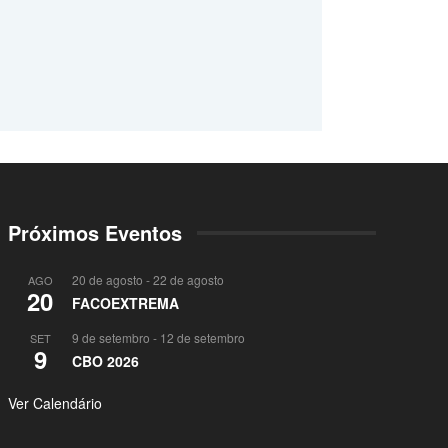
Próximos Eventos
20 de agosto
-
22 de agosto
AGO
20
FACOEXTREMA
9 de setembro
-
12 de setembro
SET
9
CBO 2026
Ver Calendário