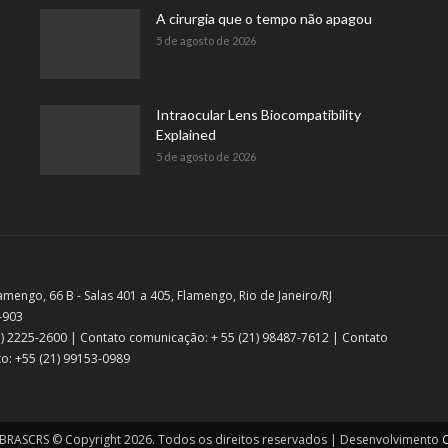
A cirurgia que o tempo não apagou
5 de agosto de 2026
Intraocular Lens Biocompatibility
Explained
5 de agosto de 2026
amengo, 66 B - Salas 401 a 405, Flamengo, Rio de Janeiro/RJ
-903
21) 2225-2600 | Contato comunicação: + 55 (21) 98487-7612 | Contato
o: +55 (21) 99153-0989
RASCRS © Copyright 2026. Todos os direitos reservados | Desenvolvimento
C