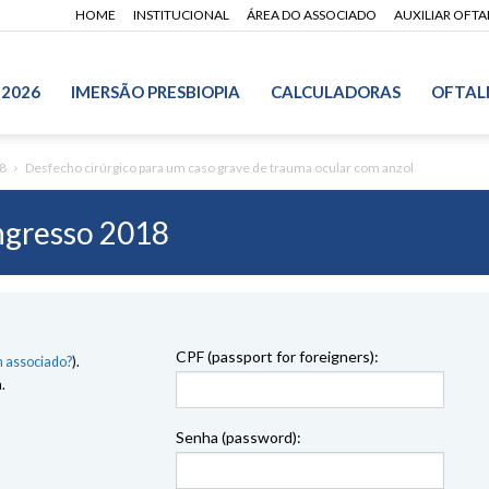
HOME
INSTITUCIONAL
ÁREA DO ASSOCIADO
AUXILIAR OFT
 2026
IMERSÃO PRESBIOPIA
CALCULADORAS
OFTAL
8
Desfecho cirúrgico para um caso grave de trauma ocular com anzol
gresso 2018
CPF (passport for foreigners):
 associado?
).
.
Senha (password):