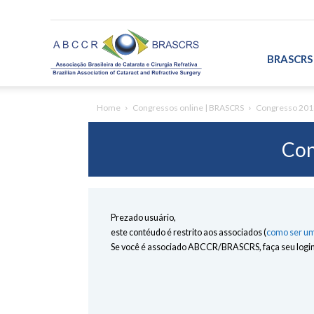
ABCCR/BRASCRS
BRASCRS
Home
Congressos online | BRASCRS
Congresso 201
Con
Prezado usuário,
este contéudo é restrito aos associados (
como ser um
Se você é associado ABCCR/BRASCRS, faça seu login