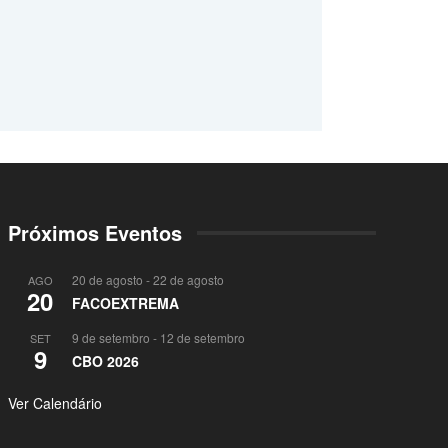
Próximos Eventos
20 de agosto
-
22 de agosto
AGO
20
FACOEXTREMA
9 de setembro
-
12 de setembro
SET
9
CBO 2026
Ver Calendário