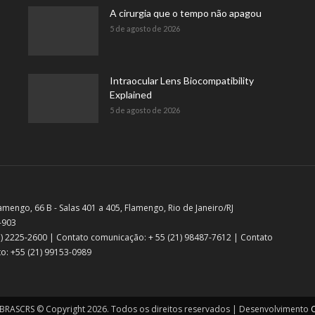
A cirurgia que o tempo não apagou
5 de agosto de 2026
Intraocular Lens Biocompatibility
Explained
5 de agosto de 2026
amengo, 66 B - Salas 401 a 405, Flamengo, Rio de Janeiro/RJ
-903
21) 2225-2600 | Contato comunicação: + 55 (21) 98487-7612 | Contato
o: +55 (21) 99153-0989
RASCRS © Copyright 2026. Todos os direitos reservados | Desenvolvimento
C