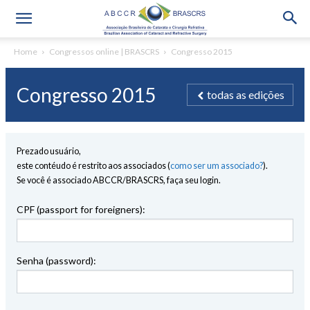
Home
Congressos online | BRASCRS
Congresso 2015
Congresso 2015
todas as edições
Prezado usuário,
este contéudo é restrito aos associados (
como ser um associado?
).
Se você é associado ABCCR/BRASCRS, faça seu login.
CPF (passport for foreigners):
Senha (password):