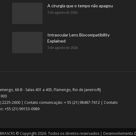
A cirurgia que o tempo não apagou
5 de agosto de 2026
Intraocular Lens Biocompatibility
Explained
5 de agosto de 2026
amengo, 66 B - Salas 401 a 405, Flamengo, Rio de Janeiro/RJ
-903
21) 2225-2600 | Contato comunicação: + 55 (21) 98487-7612 | Contato
o: +55 (21) 99153-0989
RASCRS © Copyright 2026. Todos os direitos reservados | Desenvolvimento
C