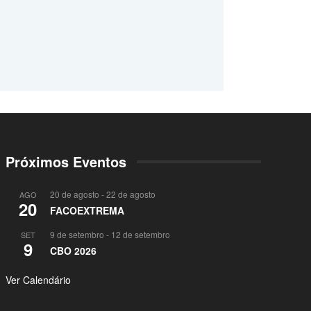
Próximos Eventos
20 de agosto
-
22 de agosto
AGO
20
FACOEXTREMA
9 de setembro
-
12 de setembro
SET
9
CBO 2026
Ver Calendário