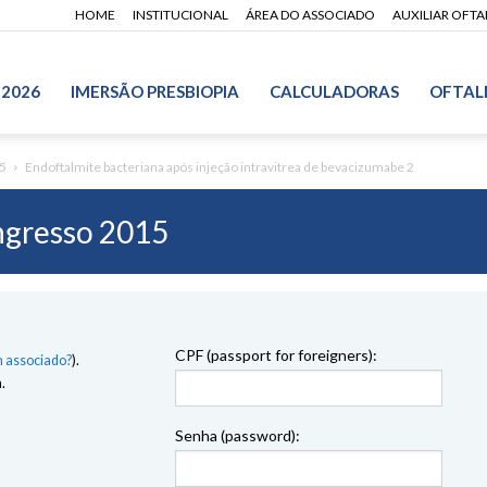
HOME
INSTITUCIONAL
ÁREA DO ASSOCIADO
AUXILIAR OFT
 2026
IMERSÃO PRESBIOPIA
CALCULADORAS
OFTAL
5
Endoftalmite bacteriana após injeção intravitrea de bevacizumabe 2
gresso 2015
CPF (passport for foreigners):
 associado?
).
.
Senha (password):