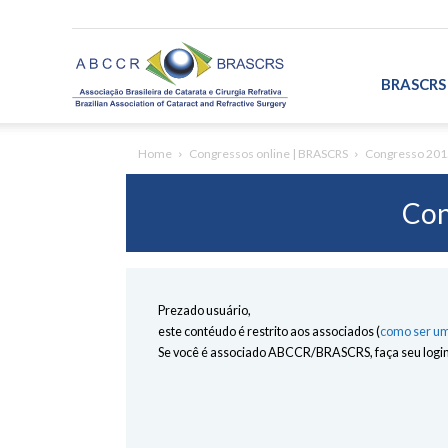
ABCCR/BRASCRS
BRASCRS
Home
Congressos online | BRASCRS
Congresso 201
Con
Prezado usuário,
este contéudo é restrito aos associados (
como ser um
Se você é associado ABCCR/BRASCRS, faça seu login