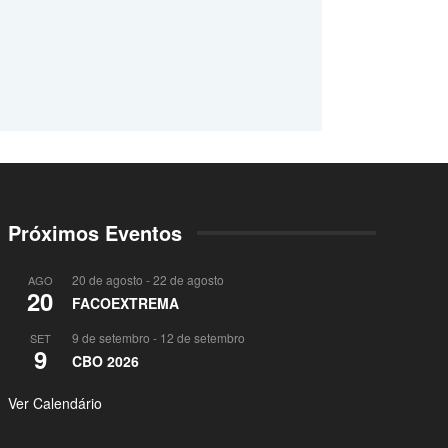
Próximos Eventos
20 de agosto
-
22 de agosto
AGO
20
FACOEXTREMA
9 de setembro
-
12 de setembro
SET
9
CBO 2026
Ver Calendário