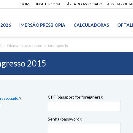
HOME
INSTITUCIONAL
ÁREA DO ASSOCIADO
AUXILIAR OFT
 2026
IMERSÃO PRESBIOPIA
CALCULADORAS
OFTAL
5
Edema abrupto de córnea tardio pós Tx
gresso 2015
CPF (passport for foreigners):
 associado?
).
.
Senha (password):