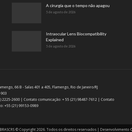
A cirurgia que o tempo não apagou
5 de agosto de 2026
Intraocular Lens Biocompatibility
Explained
5 de agosto de 2026
amengo, 66 B - Salas 401 a 405, Flamengo, Rio de Janeiro/RJ
-903
21) 2225-2600 | Contato comunicação: + 55 (21) 98487-7612 | Contato
o: +55 (21) 99153-0989
RASCRS © Copyright 2026. Todos os direitos reservados | Desenvolvimento
C