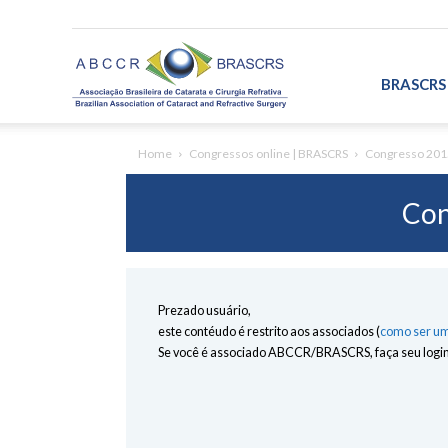
ABCCR/BRASCRS
BRASCRS
Home
Congressos online | BRASCRS
Congresso 201
Con
Prezado usuário,
este contéudo é restrito aos associados (
como ser um
Se você é associado ABCCR/BRASCRS, faça seu login