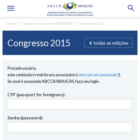
Home
Congressos online | BRASCRS
Congresso 2015
Congresso 2015
todas as edições
Prezado usuário,
este contéudo é restrito aos associados (
como ser um associado?
).
Se você é associado ABCCR/BRASCRS, faça seu login.
CPF (passport for foreigners):
Senha (password):