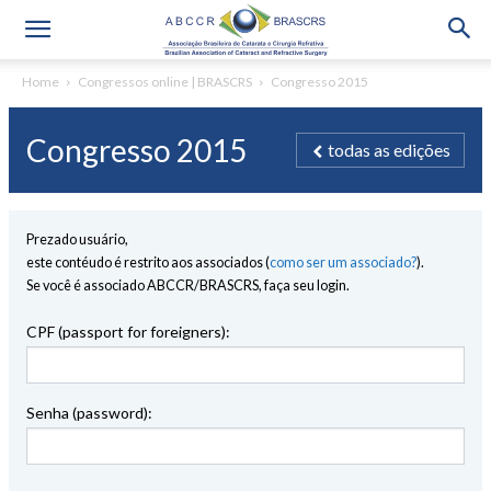
Home
Congressos online | BRASCRS
Congresso 2015
Congresso 2015
todas as edições
Prezado usuário,
este contéudo é restrito aos associados (
como ser um associado?
).
Se você é associado ABCCR/BRASCRS, faça seu login.
CPF (passport for foreigners):
Senha (password):