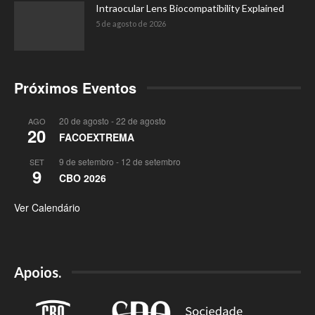
Intraocular Lens Biocompatibility Explained
5 de agosto de 2026
Próximos Eventos
20 de agosto
-
22 de agosto
AGO
20
FACOEXTREMA
9 de setembro
-
12 de setembro
SET
9
CBO 2026
Ver Calendário
Apoios.