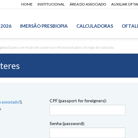
HOME
INSTITUCIONAL
ÁREA DO ASSOCIADO
AUXILIAR OFT
 2026
IMERSÃO PRESBIOPIA
CALCULADORAS
OFTAL
yback para correção de surpresa refracional após cirurgia de catarata.
teres
CPF (passport for foreigners):
 associado?
).
.
Senha (password):