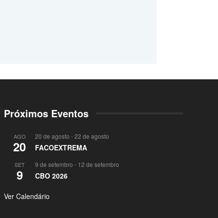
Próximos Eventos
20 de agosto
-
22 de agosto
AGO
20
FACOEXTREMA
9 de setembro
-
12 de setembro
SET
9
CBO 2026
Ver Calendário