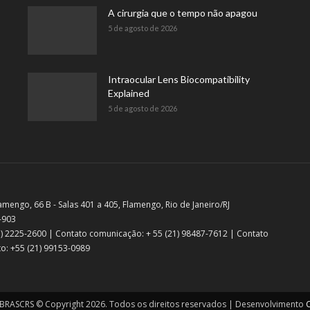
A cirurgia que o tempo não apagou
5 de agosto de 2026
Intraocular Lens Biocompatibility
Explained
5 de agosto de 2026
amengo, 66 B - Salas 401 a 405, Flamengo, Rio de Janeiro/RJ
-903
21) 2225-2600 | Contato comunicação: + 55 (21) 98487-7612 | Contato
o: +55 (21) 99153-0989
RASCRS © Copyright 2026. Todos os direitos reservados | Desenvolvimento
C