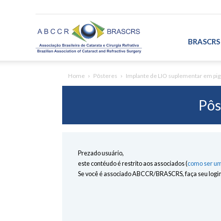
ABCCR/BRASCRS
BRASCRS
Home
Pôsteres
Implante de LIO suplementar em pigg
Pôs
Prezado usuário,
este contéudo é restrito aos associados (
como ser um
Se você é associado ABCCR/BRASCRS, faça seu login