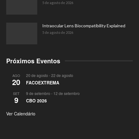
5 de agosto de 2026
Intraocular Lens Biocompatibility Explained
5 de agosto de 2026
Próximos Eventos
20 de agosto
-
22 de agosto
AGO
20
FACOEXTREMA
9 de setembro
-
12 de setembro
SET
9
CBO 2026
Ver Calendário