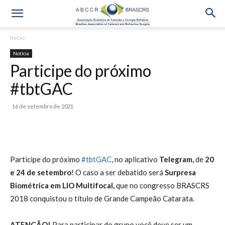
Início
Notícia
Participe do próximo
#tbtGAC
16 de setembro de 2021
Participe do próximo
#tbtGAC
, no aplicativo
Telegram,
de
20
e 24 de setembro
! O caso a ser debatido será
Surpresa
Biométrica em LIO Multifocal
,
que no congresso BRASCRS
2018 conquistou o título de Grande Campeão Catarata.
ATENÇÃO!
Para participar do grupo você deve ser um