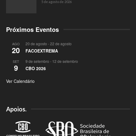
5 de agosto de 2026
Próximos Eventos
20 de agosto
-
22 de agosto
AGO
20
FACOEXTREMA
9 de setembro
-
12 de setembro
SET
9
CBO 2026
Ver Calendário
Apoios.