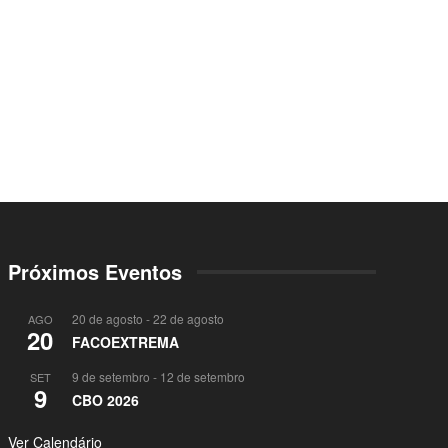
Próximos Eventos
20 de agosto
-
22 de agosto
AGO
20
FACOEXTREMA
9 de setembro
-
12 de setembro
SET
9
CBO 2026
Ver Calendário