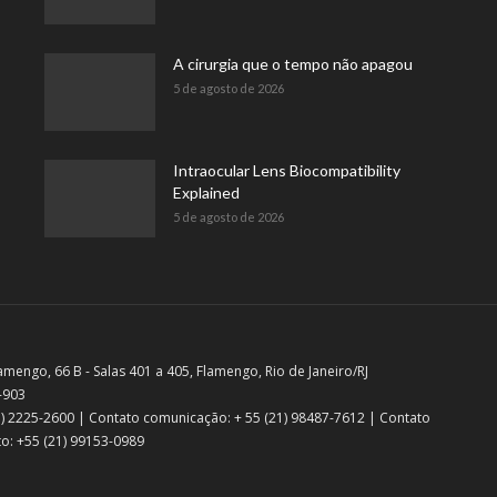
A cirurgia que o tempo não apagou
5 de agosto de 2026
Intraocular Lens Biocompatibility
Explained
5 de agosto de 2026
amengo, 66 B - Salas 401 a 405, Flamengo, Rio de Janeiro/RJ
-903
21) 2225-2600 | Contato comunicação: + 55 (21) 98487-7612 | Contato
o: +55 (21) 99153-0989