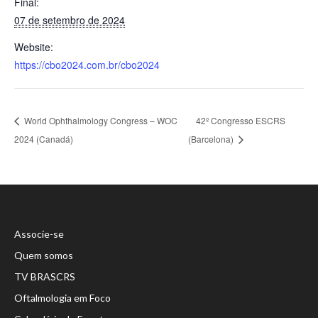
Final:
07 de setembro de 2024
Website:
https://cbo2024.com.br/cbo2024
World Ophthalmology Congress – WOC
42º Congresso ESCRS
2024 (Canadá)
(Barcelona)
Associe-se
Quem somos
TV BRASCRS
Oftalmologia em Foco