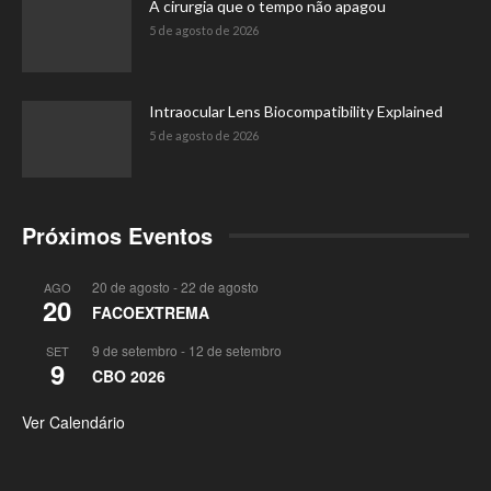
A cirurgia que o tempo não apagou
5 de agosto de 2026
Intraocular Lens Biocompatibility Explained
5 de agosto de 2026
Próximos Eventos
20 de agosto
-
22 de agosto
AGO
20
FACOEXTREMA
9 de setembro
-
12 de setembro
SET
9
CBO 2026
Ver Calendário