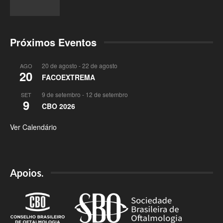
Próximos Eventos
20 de agosto
-
22 de agosto
AGO
20
FACOEXTREMA
9 de setembro
-
12 de setembro
SET
9
CBO 2026
Ver Calendário
Apoios.